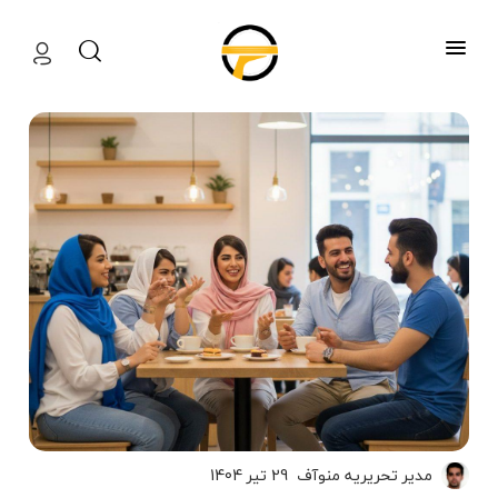
منوآف
مدیر تحریریه منوآف
29 تیر 1404