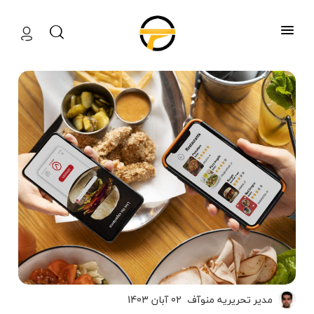
منوآف
مدیر تحریریه منوآف
02 آبان 1403