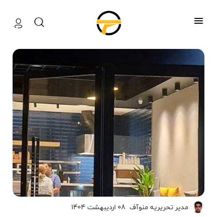
منوآف
مدیر تحریریه منوآف
08 اردیبهشت 1404