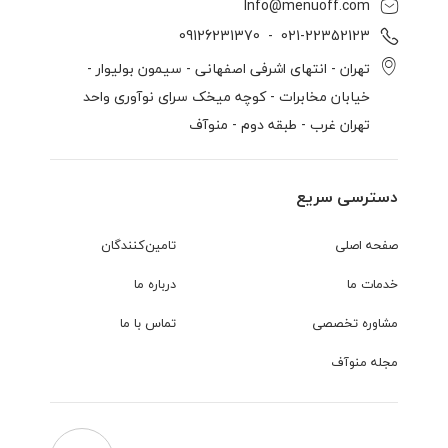
Info@menuoff.com
09126231370
  -  
021-22352123
تهران - انتهای اشرفی اصفهانی - سیمون بولیوار -
خیابان مخابرات - کوچه میخک سرای نوآوری واحد
تهران غرب - طبقه دوم - منوآف
دسترسی سریع
صفحه اصلی
تامین‌کنندگان
خدمات ما
درباره ما
مشاوره تخصصی
تماس با ما
مجله منوآف