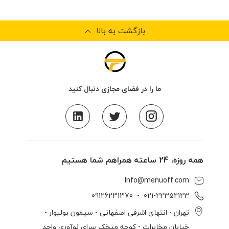
بازگشت به بالا
ما را در فضای مجازی دنبال کنید
همه روزه، 24 ساعته همراهم شما هستیم
Info@menuoff.com
09126231370
  -  
021-22352123
تهران - انتهای اشرفی اصفهانی - سیمون بولیوار -
خیابان مخابرات - کوچه میخک سرای نوآوری واحد