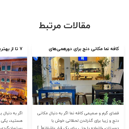
مقالات مرتبط
کافه نما مکانی دنج برای دورهمی‌های
۷ تا از بهت
دوستانه، قرارهای عاشقانه و سرگرمی‌های
نباید از دس
هیجان‌انگیز
فضای گرم و صمیمی کافه نما اگر به دنبال مکانی
اگر به دنبال 
دنج و زیبا برای گذراندن لحظاتی خوش با
هستید، یکی از
دوستان، خانواده یا حتی برای یک قرار عاشقانه[...]
رستوران‌گردی غ