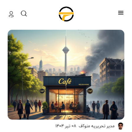
منوآف
مدیر تحریریه منوآف
08 تیر 1404